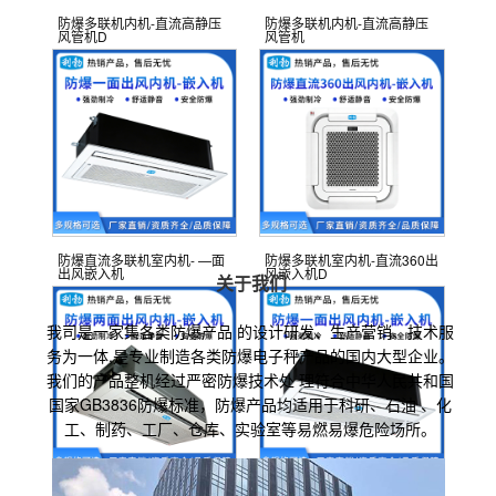
防爆多联机内机-直流高静压
防爆多联机内机-直流高静压
风管机D
风管机
防爆直流多联机室内机- —面
防爆多联机室内机-直流360出
出风嵌入机
风嵌入机D
关于我们
我司是一家集各类防爆产品 的设计研发、生产营销、技术服
务为一体,是专业制造各类防爆电子秤产品的国内大型企业。
我们的产品整机经过严密防爆技术处 理符合中华人民共和国
国家GB3836防爆标准，防爆产品均适用于科研、石油 、化
工、制药、工厂、仓库、实验室等易燃易爆危险场所。
防爆多联机室内机-两面出风
防爆多联机室内机- 一面出风