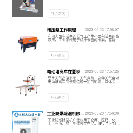
换字也方便，还能够和生产线配套运行，因此
深受需要为产品打码的生产厂家欢迎。
社会新闻
增压泵工作原理
2023-05-23 17:58:07
利用大面积活塞的低气压产生小面积活塞的高
液压。工业领域用于机床卡盘的卡紧，蓄能器
充气，高压瓶充气，降低压气体转换成高压气
体等。凡是气源压力不够高，无论是机械或测
试装置，均可采用增压泵。
行业新闻
电动堆高车在夏季使
2023-05-23 17:57:25
用应该注意什么？
夏季天气高温多雨，天气炎热，这种天气会对
电动堆高车的使用造成一定的影响，具体会产
生什么样的影响，和英鹏君一起看看吧！
行业新闻
工业防爆除湿机除湿
2023-05-23 17:56:39
效果变差的原因有哪
工业防爆除湿机广泛应用于仓库、医药、化
些？
工、石油、加工制造等存在IIA、IIB，T1~T4组
可燃性气体、蒸汽与空气混合形成易引发爆炸
的行业场所中，为了使工业生产产品避免潮