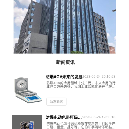
嵌入机
嵌入机D
新闻资讯
防爆AGV未来的发展
2023-05-24 20:10:53
防爆AGV的应用领域十分广泛，未来应用的行
业也会越来越多，我国工业智能化进程也在加
快。目前所应用的行业包括：物流、仓储、车
间、石油化工、航天航空、港口、汽车、烟草
和食品等等各种类型行业中。未来防爆AGV的
潜力和发展空间会更大，应用的领域也会更加
动态新闻
的广泛。
防爆电动色带打码机
2023-05-24 19:53:18
出现故障应如何处
防爆电动色带打码机能够在塑料袋上打印生产
理？
日期、重量、批号等，它的印字清晰不粘黏，